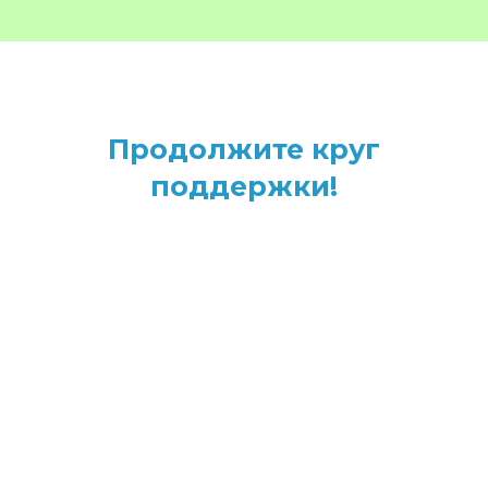
17 апреля 15.00
ул. Коровий Вал, д. 3, стр. 5
Светлана Морозова
Светлана Морозова, психолог центра
"Сестры", координаторка очных
консультаций, кандидат медицинских
наук, за время работы накопила
большой опыт, которым она
поделится в своем выступлении со
специалистками/специалистами
помогающих профессий.
ТРАНСЛЯЦИЯ
Сестровечер
20 апреля 17.00 - 21.00