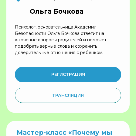
Количество участниц и участников: до 20
Для записи напишите в телеграм @Lena_tic
Сестровечер
19 апреля, воскресенье
15:00–22:00
Москва, ул. Ибрагимова, д. 31 к.7
Отметим 32-летие! На вечере вас ждут
тёплая дружеская обстановка,
атмосфера взаимоподдержки, блёстки-
бар, спидфрендинг, викторина и
приветливые фотографини.
РЕГИСТРАЦИЯ