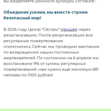
РЕГИСТРАЦИЯ
ТРАНСЛЯЦИЯ
Мастер-класс «Почему мы
говорим, а не делаем
техники»
15 апреля, среда
19:00
онлайн, регистрация
Елена Кольчугина
Елена Кольчугина расскажет про
использование клиент-
центрированных техник при работе с
пережившими сексуализированное
насилие. Модераторка - клинический
психолог Ольга Каминина,
резидентка «Чистых Когниций».