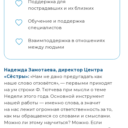
Программа 9-й ежегодной
Недели #СтопСН
Тема:
Словами
Лекция «Безопасность
ребёнка: как родителям
говорить с детьми, чтобы
сохранить доверие»
13 апреля, понедельник
19:00
онлайн, регистрация
Ольга Бочкова
Психолог, основательница Академии
Безопасности Ольга Бочкова ответит на
ключевые вопросы родителей и поможет
подобрать верные слова и сохранить
доверительные отношения с ребёнком.