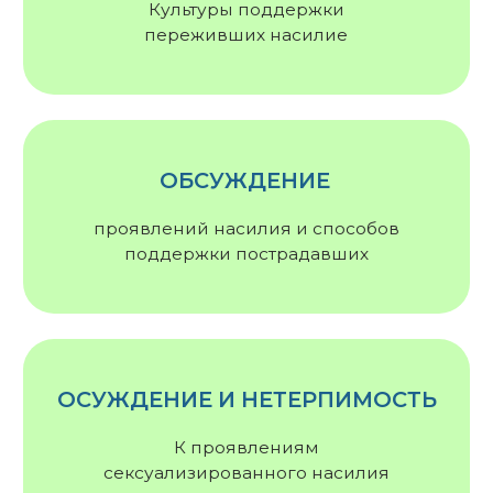
ОСУЖДЕНИЕ И НЕТЕРПИМОСТЬ
К проявлениям
сексуализированного насилия
Тема 9-й Недели осведомлённости
о сексуализированном насилии в 2026
году — «Словами»
Мы часто сталкиваемся с тем, что подобрать
слова для описания проблемы бывает очень
трудно. Подходящих терминов может просто
не быть в русском языке (как «сексторшн»), или
одно слово может иметь несколько значений
и вносить недопонимание (например,
«груминг»).
А ещё мы отмечаем, что порой даже
с использованием правильных слов люди