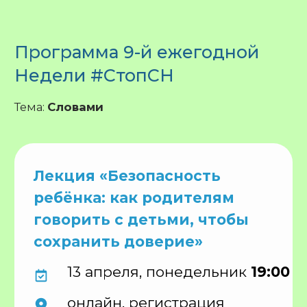
РЕГИСТРАЦИЯ
ТРАНСЛЯЦИЯ
Мастер-класс по японской
поэзии на русском языке
Мастер-класс проведет Лена Захарьева,
сотрудница центра «Сёстры»,
преподавательница японского языка,
ведущая
канала «Хайку на японском
в
Арт-центре Linda de La
на Красном
Октябре и продлится до 2 часов.
15 апреля, среда
18:30
Берсеневский переулок, д. 5 с.2
Елена Захарьева
Участие за пожертвование от 1 000 рублей