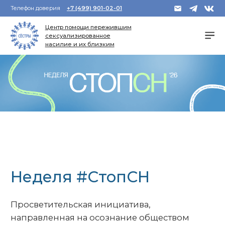
Телефон доверия
+7 (499) 901-02-01
Центр помощи пережившим
сексуализированное
насилие и их близким
Неделя #СтопСН
Просветительская инициатива,
направленная на осознание обществом
проблемы сексуализированного насилия и
на поиск способов говорить о насилии,
поддерживать переживших насилие и
препятствовать проявлениям насилия.