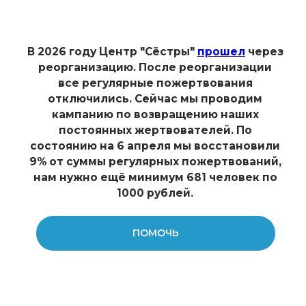
ул. Ибрагимова, д. 31 к.7
На вечере вас ждут тёплая дружеская
обстановка, атмосфера
взаимоподдержки, блёстки-бар,
хорошая музыка, подобранная
нашими сотрудницами и
волонтёрками, спидфрендинг,
викторина, фотозона и приветливые
фотографини.
ТРАНСЛЯЦИЯ