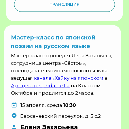
В 2026 году Центр "Сёстры"
прошел
через
реорганизацию. После реорганизации
все регулярные пожертвования
отключились. Сейчас мы проводим
кампанию по возвращению наших
постоянных жертвователей. По
состоянию на 6 апреля мы восстановили
9% от суммы регулярных пожертвований,
нам нужно ещё минимум 681 человек по
1000 рублей.
ПОМОЧЬ
Программа 8-й ежегодной
Недели #СтопСН
Тема: Взаимоподдержка