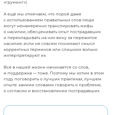
наше слово отзовётся», — первыми приходят
на ум строки Ф. Тютчева при мысли о теме
Недели этого года. Основной инструмент
нашей работы — именно слова, а значит
на нас лежит огромная ответственность за то,
как мы обращаемся со словами и смыслами.
Можно ли этому научиться? Можно. Если
вы разделяете ценности культуры согласия".
Объединяя усилия, мы вместе строим
безопасный мир!
В 2026 году Центр "Сёстры"
прошел
через
реорганизацию. После реорганизации все
регулярные пожертвования
отключились. Сейчас мы проводим кампанию
по возвращению наших постоянных
жертвователей. По состоянию на 6 апреля мы
восстановили 9% от суммы регулярных
пожертвований, нам нужно ещё минимум 681
человек по 1000 рублей.