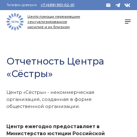
Телефон доверия
+7 (499) 901-02-01
Центр помощи пережившим
сексуализированное
насилие и их близким
Отчетность Центра
«Сёстры»
Центр «Сёстры» - некоммерческая
организация, созданная в форме
общественной организации.
Центр ежегодно предоставляет в
Министерство юстиции Российской
Федерации обязательную отчётность:
- отчёт о деятельности в предыдущем году
- уведомление о продолжении деятельности
- отчёт о получении и расходовании
иностранных денежных средств (форма