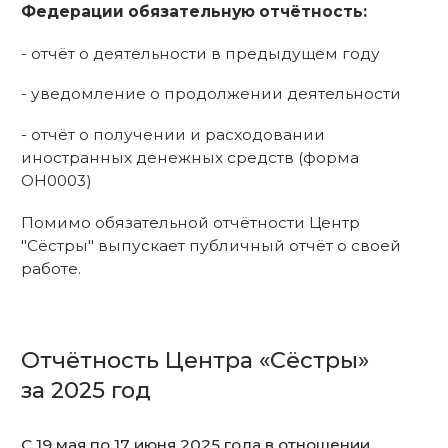
ОН0003)
Помимо обязательной отчётности Центр
"Сёстры" выпускает публичный отчёт о своей
работе.
Отчётность Центра «Сёстры»
за 2025 год
С 19 мая по 17 июня 2025 года в отношении
Региональной общественной организации
«Независимый благотворительный центр
помощи пережившим сексуализированное
насилие «Сёстры» проводилась внеплановая
проверка на основании распоряжения Главного
управления Министерства юстиции РФ
по Москве от 13.05.2025 № 3822-р.
По результатам проверки составлен акт,
в котором зафиксировано, что деятельность
Центра «Сёстры» в проверяемом периоде
(с 1 мая 2022 года по 30 апреля 2025 года)
осуществлялась в соответствии с Уставом.
Фактов экстремистской деятельности
не выявлено.