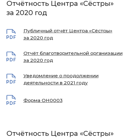
Кризисная почта
online@sisters-help.ru
Общая почта Центра
sisters@sisters-help.ru
© 2025 Центр «Сёстры»
Познакомьтесь с нашей
политикой обработки
персональных данных
. При обращении в организацию
просим Вас предоставить согласие на обработку
персональных данных
по форме
.
Согласие на обработку
персональных данных
.для лиц старше 18 лет
Сделано в FIRSTOV